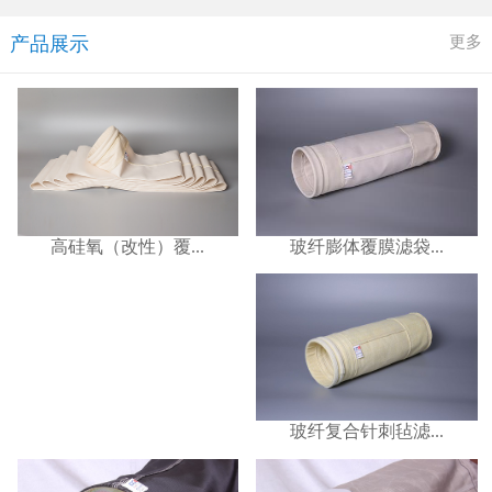
更多
产品展示
玻纤膨体覆膜滤袋...
高硅氧（改性）覆...
玻纤复合针刺毡滤...