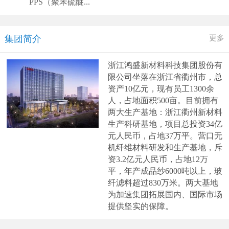
PPS（聚苯硫醚...
更多
集团简介
浙江鸿盛新材料科技集团股份有
限公司
坐落在浙江省衢州市，总
资产
10亿元，现有员工1300余
人，占地面积500亩。目前拥有
两大生产基地：浙江衢州新材料
生产科研基地，项目总投资
34
亿
元人民币，占地
37
万平。营口无
机纤维材料研发和生产基地，斥
资
3.2
亿元人民币，占地
12
万
平，年产成品纱
6000
吨以上，玻
纤滤料超过
830
万米。两大基地
为加速集团拓展国内、国际市场
提供坚实的保障。