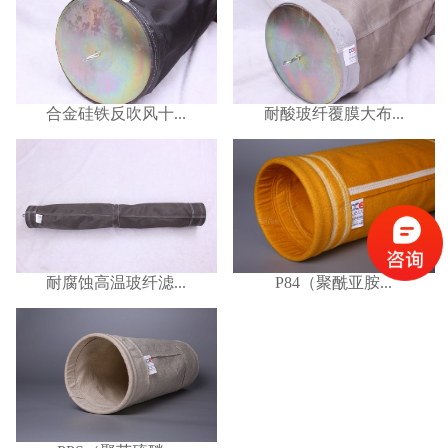
合金硅铁反吹风十...
耐酸玻纤覆膜大布...
耐腐蚀高温玻纤滤...
P84（聚酰亚胺...