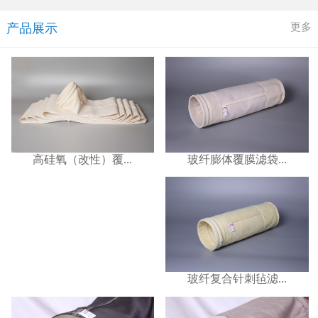
更多
产品展示
玻纤膨体覆膜滤袋...
高硅氧（改性）覆...
玻纤复合针刺毡滤...