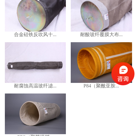
合金硅铁反吹风十...
耐酸玻纤覆膜大布...
耐腐蚀高温玻纤滤...
P84（聚酰亚胺...