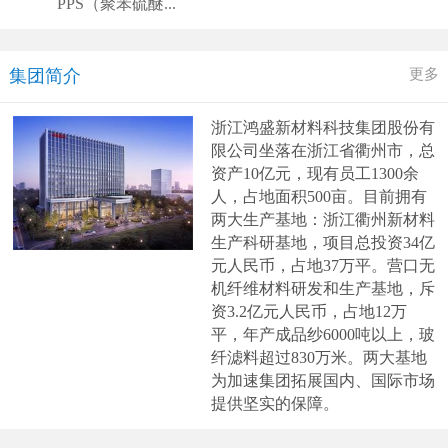
PPS（聚苯硫醚...
更多
集团简介
浙江鸿盛新材料科技集团股份有
限公司
坐落在浙江省衢州市，总
资产
10亿元，现有员工1300余
人，占地面积500亩。目前拥有
两大生产基地：浙江衢州新材料
生产科研基地，项目总投资
34
亿
元人民币，占地
37
万平。营口无
机纤维材料研发和生产基地，斥
资
3.2
亿元人民币，占地
12
万
平，年产成品纱
6000
吨以上，玻
纤滤料超过
830
万米。两大基地
为加速集团拓展国内、国际市场
提供坚实的保障。