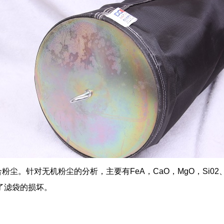
合粉尘。针对无机粉尘的分析，主要有
FeA
，
CaO
，
MgO
，
Si02
了滤袋的损坏。