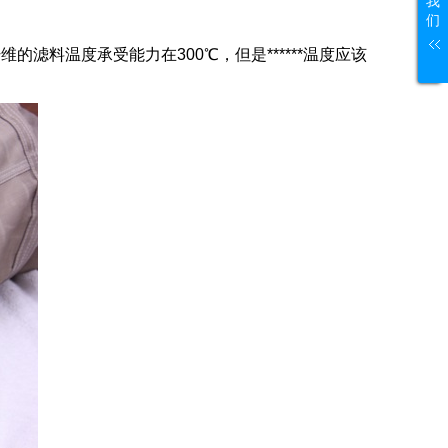
我
们
纤维的滤料温度承受能力在
300
℃，但是******温度应该