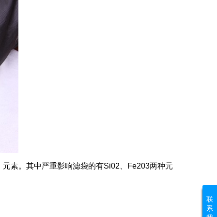
、元素。其中严重影响滤袋的有
Si02
、
Fe203
两种元
联
系